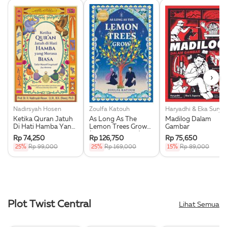
›
Nadirsyah Hosen
Zoulfa Katouh
Haryadhi & Eka Su
Ketika Quran Jatuh
As Long As The
Madilog Dalam
Di Hati Hamba Yang
Lemon Trees Grow
Gambar
Merasa Biasa
(Republish 2025)
Rp 74,250
Rp 126,750
Rp 75,650
25%
Rp 99,000
25%
Rp 169,000
15%
Rp 89,000
Plot Twist Central
Lihat Semua