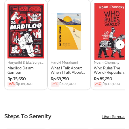
›
Haryadhi & Eka Suryana Saputra
Haruki Murakami
Noam Chomsky
Madilog Dalam
What I Talk About
Who Rules The
Gambar
When I Talk About
World (Republish
Running
2025)
Rp 75,650
Rp 63,750
Rp 89,250
15%
Rp 89,000
25%
Rp 85,000
25%
Rp 119,000
Steps To Serenity
Lihat Semua