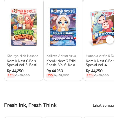
›
Khairiya Nida Hasanah, Dkk
Kallista Adristi Azka, Dkk
Hanania Arifin & Desi
Komik Next G Edisi
Komik Next G Edisi
Komik Next G Edisi
Spesial Vol. 3: Bestie
Spesial Vol.6: Kolam
Spesial Vol. 4:
Sejati
Renang Angker
Mahkota Surga
Rp 44,250
Rp 44,250
Rp 44,250
25%
Rp 59,000
25%
Rp 59,000
25%
Rp 59,000
Fresh Ink, Fresh Think
Lihat Semua