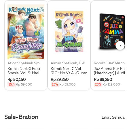
›
Afiqah Syahirah Syamni, Dkk
Almira Syafiiqah, Dkk
Redaksi Dar! Mizan
Komik Next G Edisi
Komik Next G Vol.
Juz Amma For Kids
Spesial Vol. 9: Hari
610 : Hp Vs Al-Quran
(Hardcover) | Audio
Tanpa Orang Tua
Murottal |
Rp 50,150
Rp 29,250
Rp 89,250
Transliterasi Latin
15%
Rp 59,000
25%
Rp 39,000
25%
Rp 119,000
Dan Indonesia
Sale-Bration
Lihat Semua