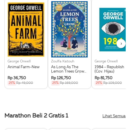
›
George Orwell
Zoulfa Katouh
George Orwell
Animal Farm-New
As Long As The
1984 - Republish
Lemon Trees Grow
(Cov. Hijau)
(Republish 2025)
Rp 36,750
Rp 126,750
Rp 81,750
25%
Rp 49,000
25%
Rp 169,000
25%
Rp 109,000
Marathon Beli 2 Gratis 1
Lihat Semua