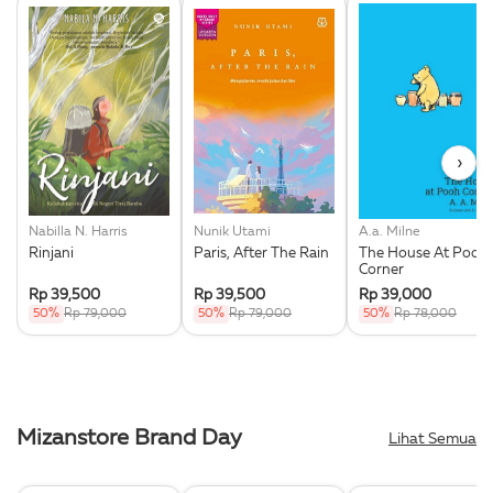
›
Nabilla N. Harris
Nunik Utami
A.a. Milne
Rinjani
Paris, After The Rain
The House At Pooh
Corner
Rp 39,500
Rp 39,500
Rp 39,000
50%
Rp 79,000
50%
Rp 79,000
50%
Rp 78,000
Mizanstore Brand Day
Lihat Semua