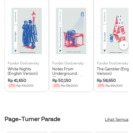
›
Fyodor Dostoevsky
Fyodor Dostoevsky
Fyodor Dostoevsky
White Nights
Notes From
The Gambler (Englis
(English Version)
Underground
Version)
(English Version)
Rp 41,650
Rp 50,150
Rp 58,650
15%
Rp 49,000
15%
Rp 59,000
15%
Rp 69,000
Page-Turner Parade
Lihat Semua