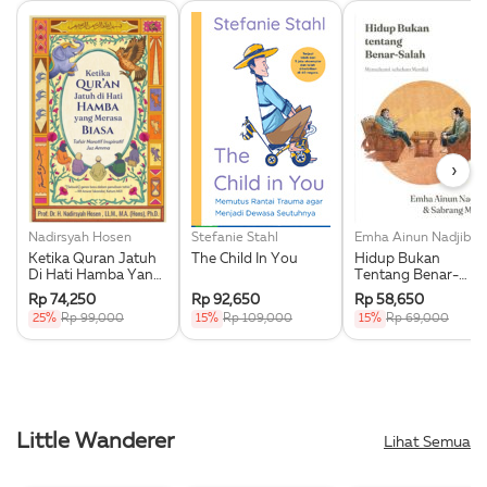
›
Nadirsyah Hosen
Stefanie Stahl
Emha
Ketika Quran Jatuh
The Child In You
Hidup Bukan
Di Hati Hamba Yang
Tentang Benar-
Merasa Biasa
Salah
Rp 74,250
Rp 92,650
Rp 58,650
25%
Rp 99,000
15%
Rp 109,000
15%
Rp 69,000
Little Wanderer
Lihat Semua