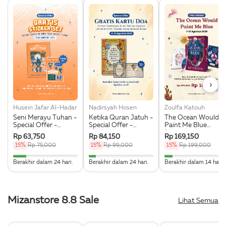
›
Husein Jafar Al-Hadar
Nadirsyah Hosen
Zoulfa Katouh
Seni Merayu Tuhan -
Ketika Quran Jatuh -
The Ocean Would
Special Offer -
Special Offer -
Paint Me Blue
Bonus Sticker Set
Bonus Kartu Doa
(Illustration Edges) -
Rp 63,750
Rp 84,150
Rp 169,150
Exclusive Pre Order 
15%
Rp 75,000
15%
Rp 99,000
15%
Rp 199,000
Acrylic Bookmark,
Pouch & Sticker Set
20% Complete
11.111111111111% Complete
12.5% Complete
Berakhir dalam 24 hari.
Berakhir dalam 24 hari.
Berakhir dalam 14 hari.
Mizanstore 8.8 Sale
Lihat Semua