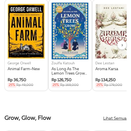
›
George Orwell
Zoulfa Katouh
Dee Lestari
Animal Farm-New
As Long As The
Aroma Karsa
Lemon Trees Grow
(Republish 2025)
Rp 36,750
Rp 126,750
Rp 134,250
25%
Rp 49,000
25%
Rp 169,000
25%
Rp 179,000
Grow, Glow, Flow
Lihat Semua