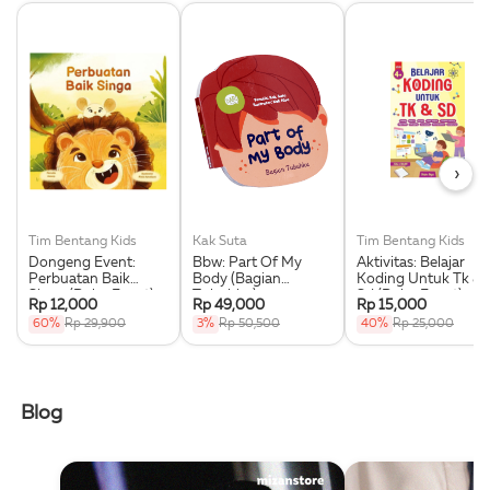
›
Tim Bentang Kids
Kak Suta
Tim Bentang Kids
Dongeng Event:
Bbw: Part Of My
Aktivitas: Belajar
Perbuatan Baik
Body (Bagian
Koding Untuk Tk &
Singa (Buku Event)
Tubuhku)
Sd (Buku Event)
Rp 12,000
Rp 49,000
Rp 15,000
Boardbook Bbw
60%
Rp 29,900
3%
Rp 50,500
40%
Rp 25,000
2022
Blog