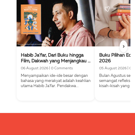
›
Habib Ja'far, Dari Buku hingga
Buku Pilihan Edit
Film, Dakwah yang Menjangkau ...
2026
06 August 2026
|
0 Comments
05 August 2026
|
0 
Menyampaikan ide-ide besar dengan
Bulan Agustus selal
bahasa yang merakyat adalah keahlian
semangat refleksi,
utama Habib Ja'far. Pendakwa...
kisah-kisah yang be