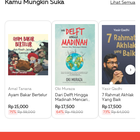
Kamu Mungkin Suka
Lihat Semua
›
Amal Tanana
Oki Muraza
Yasir Qadhi
Ayam Bakar Bertelur
Dari Delft Hingga
7 Rahmat Akhlak
Madinah Mencari
Yang Baik
Ilmu Memungut
Rp 15,000
Rp 17,500
Rp 17,500
Hikmah
75%
Rp 59,000
64%
Rp 49,000
73%
Rp 64,000