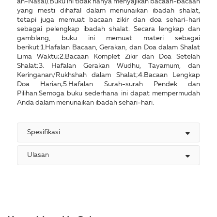
an-Nasai).Buku ini tidak hanya menyajikan bacaan-bacaan
yang mesti dihafal dalam menunaikan ibadah shalat,
tetapi juga memuat bacaan zikir dan doa sehari-hari
sebagai pelengkap ibadah shalat. Secara lengkap dan
gamblang, buku ini memuat materi sebagai
berikut:1.Hafalan Bacaan, Gerakan, dan Doa dalam Shalat
Lima Waktu;2.Bacaan Komplet Zikir dan Doa Setelah
Shalat;3. Hafalan Gerakan Wudhu, Tayamum, dan
Keringanan/Rukhshah dalam Shalat;4.Bacaan Lengkap
Doa Harian;5.Hafalan Surah-surah Pendek dan
Pilihan.Semoga buku sederhana ini dapat mempermudah
Anda dalam menunaikan ibadah sehari-hari.
Spesifikasi
Ulasan