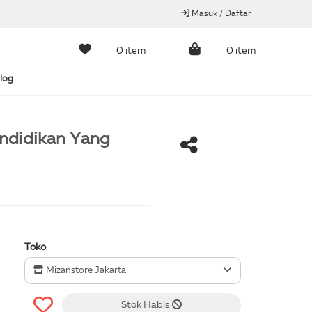
Masuk / Daftar
0 item
0 item
log
endidikan Yang
Toko
Mizanstore Jakarta
Stok Habis