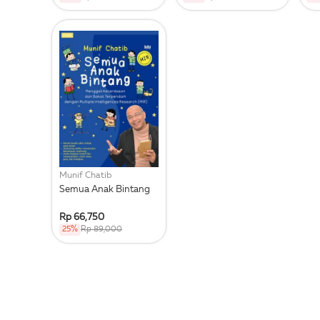
Munif Chatib
Semua Anak Bintang
Rp 66,750
25%
Rp 89,000