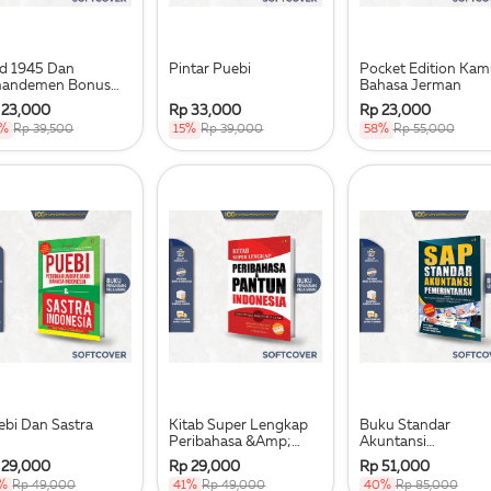
d 1945 Dan
Pintar Puebi
Pocket Edition Kam
andemen Bonus
Bahasa Jerman
ebi
 23,000
Rp 33,000
Rp 23,000
2%
Rp 39,500
15%
Rp 39,000
58%
Rp 55,000
ebi Dan Sastra
Kitab Super Lengkap
Buku Standar
Peribahasa &Amp;
Akuntansi
Pantun Indonesia
Pemerintahan
 29,000
Rp 29,000
Rp 51,000
%
Rp 49,000
41%
Rp 49,000
40%
Rp 85,000