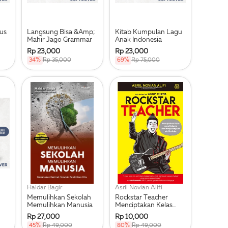
us
Langsung Bisa &Amp;
Kitab Kumpulan Lagu
Mahir Jago Grammar
Anak Indonesia
Rp 23,000
Rp 23,000
34%
Rp 35,000
69%
Rp 75,000
Haidar Bagir
Asril Novian Alifi
Memulihkan Sekolah
Rockstar Teacher
Memulihkan Manusia
Menciptakan Kelas
Yang Bahagia Dan
Rp 27,000
Rp 10,000
Menyenangkan
45%
Rp 49,000
80%
Rp 49,000