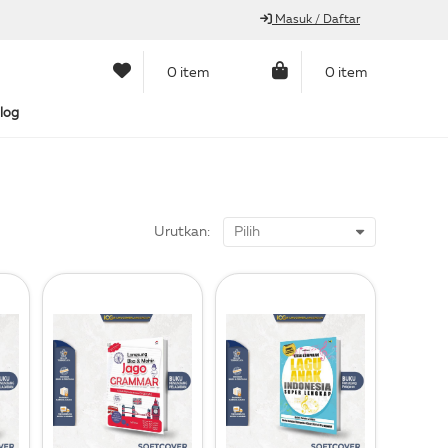
Masuk / Daftar
0 item
0 item
log
Urutkan: