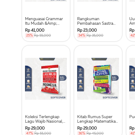
Menguasai Grammar
Rangkuman
Uu
Itu Mudah &Amp;
Pembahasan Sastra
Am
Gampang
Indonesia
Pu
Rp 41,000
Rp 23,000
Rp
25%
Rp 55,000
34%
Rp 35,000
4
Koleksi Terlengkap
Kitab Rumus Super
Pu
Lagu Wajib Nasional,
Lengkap Matematika
Daerah, Anak-Anak
Smp 7,8,9
Rp 29,000
Rp 29,000
Rp
Indonesia
47%
Rp 55,000
36%
Rp 45,000
41