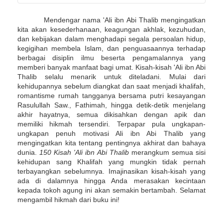
Mendengar nama 'Ali ibn Abi Thalib mengingatkan
kita akan kesederhanaan, keagungan akhlak, kezuhudan,
dan kebijakan dalam menghadapi segala persoalan hidup,
kegigihan membela Islam, dan penguasaannya terhadap
berbagai disiplin ilmu beserta pengamalannya yang
memberi banyak manfaat bagi umat. Kisah-kisah 'Ali ibn Abi
Thalib selalu menarik untuk diteladani. Mulai dari
kehidupannya sebelum diangkat dan saat menjadi khalifah,
romantisme rumah tangganya bersama putri kesayangan
Rasulullah Saw., Fathimah, hingga detik-detik menjelang
akhir hayatnya, semua dikisahkan dengan apik dan
memiliki hikmah tersendiri. Terpapar pula ungkapan-
ungkapan penuh motivasi Ali ibn Abi Thalib yang
mengingatkan kita tentang pentingnya akhirat dan bahaya
dunia.
150 Kisah 'Ali ibn Abi Thalib
merangkum semua sisi
kehidupan sang Khalifah yang mungkin tidak pernah
terbayangkan sebelumnya. Imajinasikan kisah-kisah yang
ada di dalamnya hingga Anda merasakan kecintaan
kepada tokoh agung ini akan semakin bertambah. Selamat
mengambil hikmah dari buku ini!