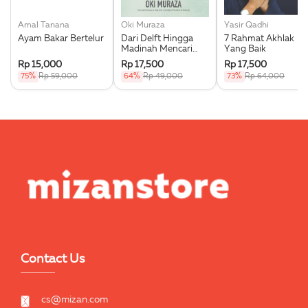
Amal Tanana
Oki Muraza
Yasir Qadhi
Ayam Bakar Bertelur
Dari Delft Hingga
7 Rahmat Akhlak
Madinah Mencari
Yang Baik
Ilmu Memungut
Rp 15,000
Rp 17,500
Rp 17,500
Hikmah
75%
Rp 59,000
64%
Rp 49,000
73%
Rp 64,000
Contact Us
cs@mizan.com