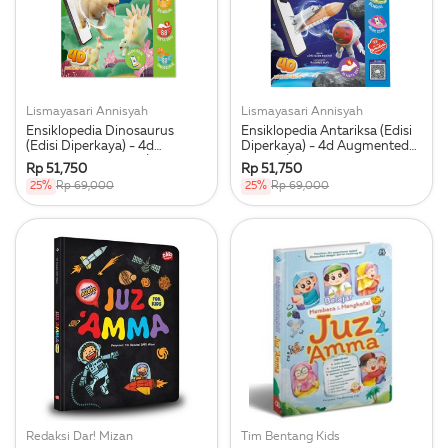
Lismayasari Annisyah
Lismayasari Annisyah
Ensiklopedia Dinosaurus
Ensiklopedia Antariksa (Edisi
(Edisi Diperkaya) - 4d
Diperkaya) - 4d Augmented
Augmented Reality (Bilingual
Reality (Bilingual Bahasa
Rp 51,750
Rp 51,750
Bahasa Indonesia - Inggris)
Indonesia - Inggris)
25%
Rp 69,000
25%
Rp 69,000
Redaksi Dar! Mizan
Tim Bentang Kids