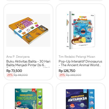
Ana P. Dewiyana
Tim Redaksi Pelangi Mizan
Buku Aktivitas Balita - 30 Hari
Pop-Up Interaktif Dinosaurus
Balita Menjadi Pintar (Isi 6
- The Ancient Animal World
Buku) : Mengenal Angka 123 |
Water
Rp 73,500
Rp 126,750
Huruf Abc | Warna | Bentuk |
25%
Rp 98,000
25%
Rp 169,000
Tempat Tinggal | Dan