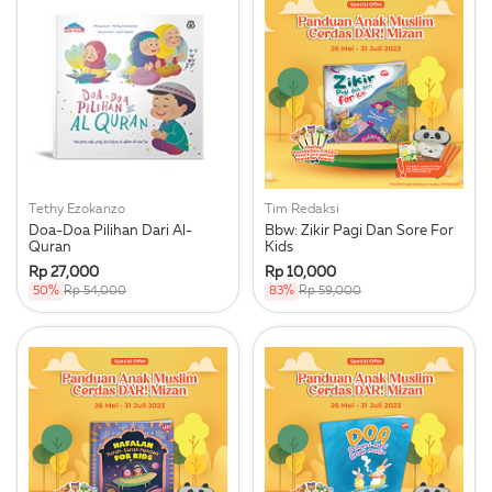
Tethy Ezokanzo
Tim Redaksi
Doa-Doa Pilihan Dari Al-
Bbw: Zikir Pagi Dan Sore For
Quran
Kids
Rp 27,000
Rp 10,000
50%
Rp 54,000
83%
Rp 59,000