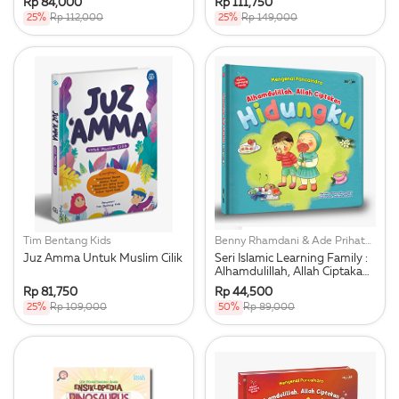
Rp 84,000
Rp 111,750
25%
Rp 112,000
25%
Rp 149,000
Tim Bentang Kids
Benny Rhamdani & Ade Prihatna
Juz Amma Untuk Muslim Cilik
Seri Islamic Learning Family :
Alhamdulillah, Allah Ciptakan
Hidungku
Rp 81,750
Rp 44,500
25%
Rp 109,000
50%
Rp 89,000