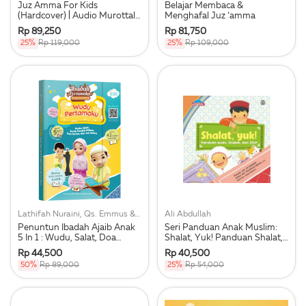
Juz Amma For Kids
Belajar Membaca &
(Hardcover) | Audio Murottal |
Menghafal Juz ‘amma
Transliterasi Latin Dan
Rp 89,250
Rp 81,750
Indonesia
25%
Rp 119,000
25%
Rp 109,000
Lathifah Nuraini, Qs. Emmus & Dzikri Hasan
Ali Abdullah
Penuntun Ibadah Ajaib Anak
Seri Panduan Anak Muslim:
5 In 1 : Wudu, Salat, Doa
Shalat, Yuk! Panduan Shalat,
Harian, Surat Pendek & Juzz
Wudu, Dan Zikir
Rp 44,500
Rp 40,500
Amma
50%
Rp 89,000
25%
Rp 54,000