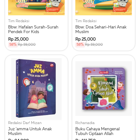
Tim Redaksi
Tim Redaksi
Bbw: Hafalan Surah-Surah
Bbw: Doa Sehari-Hari Anak
Pendek For Kids
Muslim
Rp 25,000
Rp 25,000
58%
Rp 59,000
58%
Rp 59,000
Redaksi Dar! Mizan
Richanadia
Juz ‘amma Untuk Anak
Buku Cahaya Mengenal
Muslim
Tubuh Ciptaan Allah