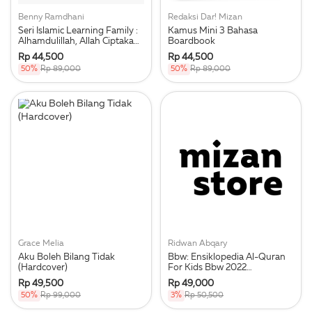
Benny Ramdhani
Redaksi Dar! Mizan
Seri Islamic Learning Family :
Kamus Mini 3 Bahasa
Alhamdulillah, Allah Ciptakan
Boardbook
Mataku
Rp 44,500
Rp 44,500
50%
Rp 89,000
50%
Rp 89,000
Grace Melia
Ridwan Abqary
Aku Boleh Bilang Tidak
Bbw: Ensiklopedia Al-Quran
(Hardcover)
For Kids Bbw 2022
Menambah Pengetahuan
Rp 49,500
Rp 49,000
Seputar Keistimewaan Al-
50%
Rp 99,000
3%
Rp 50,500
Quran