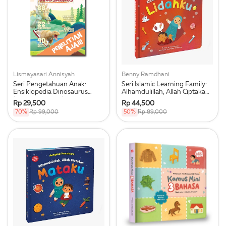
Lismayasari Annisyah
Benny Ramdhani
Seri Pengetahuan Anak:
Seri Islamic Learning Family:
Ensiklopedia Dinosaurus
Alhamdulillah, Allah Ciptakan
(Penelitian Ajaib)
Lidahku
Rp 29,500
Rp 44,500
70%
Rp 99,000
50%
Rp 89,000