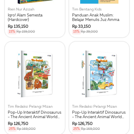
Rien Nur Azizah
Tim Bentang Kids
Iqro! Alam Semesta
Panduan Anak Muslim:
(Hardcover)
Belajar Menulis Juz Amma
Rp 135,150
Rp 33,150
15%
Rp 159,000
15%
Rp 39,000
Tim Redaksi Pelangi Mizan
Tim Redaksi Pelangi Mizan
Pop-Up Interaktif Dinosaurus
Pop-Up Interaktif Dinosaurus
- The Ancient Animal World
- The Ancient Animal World
Land
Flying
Rp 126,750
Rp 126,750
25%
Rp 169,000
25%
Rp 169,000