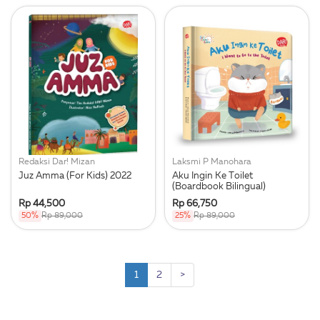
Redaksi Dar! Mizan
Laksmi P Manohara
Juz Amma (For Kids) 2022
Aku Ingin Ke Toilet
(Boardbook Bilingual)
Rp 44,500
Rp 66,750
50%
Rp 89,000
25%
Rp 89,000
1
2
>