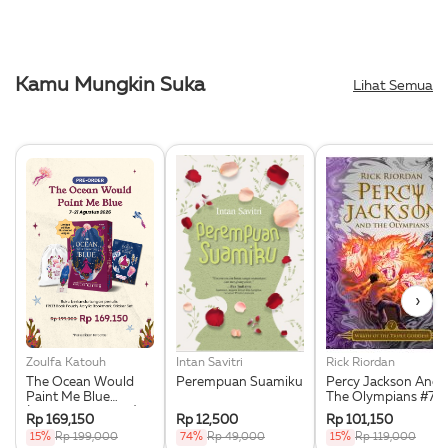
Kamu Mungkin Suka
Lihat Semua
›
Zoulfa Katouh
Intan Savitri
Rick Riordan
The Ocean Would
Perempuan Suamiku
Percy Jackson And
Paint Me Blue
The Olympians #7:
(Illustration Edges) -
Wrath Of The Triple
Rp 169,150
Rp 12,500
Rp 101,150
Exclusive Pre Order +
Goddess
15%
Rp 199,000
74%
Rp 49,000
15%
Rp 119,000
Acrylic Bookmark,