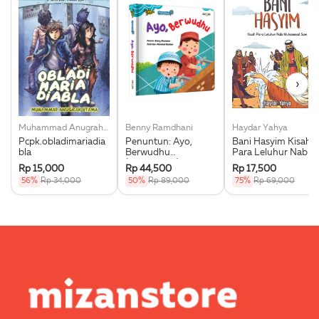
›
Muhammad Anugrah Utama
Benny Ramdhani
Haydar Yahya
Pcpk.obladimariadia
Penuntun: Ayo,
Bani Hasyim Kisah
bla
Berwudhu
Para Leluhur Nabi
(Boardbook)
Muhammad Saw.
Rp 15,000
Rp 44,500
Rp 17,500
56%
Rp 34,000
50%
Rp 89,000
75%
Rp 69,000