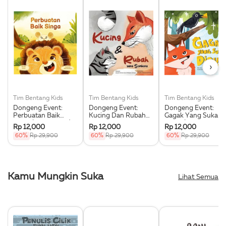
›
Tim Bentang Kids
Tim Bentang Kids
Tim Bentang Kids
Dongeng Event:
Dongeng Event:
Dongeng Event:
Perbuatan Baik
Kucing Dan Rubah
Gagak Yang Suka
Singa (Buku Event)
Yang Sombong
Dipuji (Buku Event)
Rp 12,000
Rp 12,000
Rp 12,000
(Buku Event)
60%
Rp 29,900
60%
Rp 29,900
60%
Rp 29,900
Kamu Mungkin Suka
Lihat Semua