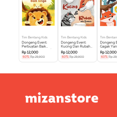
Tim Bentang Kids
Tim Bentang Kids
Tim Bentan
Dongeng Event:
Dongeng Event:
Dongeng E
Perbuatan Baik
Kucing Dan Rubah
Gagak Yan
Singa (Buku Event)
Yang Sombong
Dipuji (Bu
Rp 12,000
Rp 12,000
Rp 12,000
(Buku Event)
60%
Rp 29,900
60%
Rp 29,900
60%
Rp 29