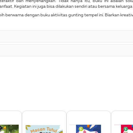
teraktif dan menyenangkan. Tidak hanya itu, buku ini adalah so
nfaat. Kegiatan ini juga bisa dilakukan sendiri atau bersama keluar
h berwarna dengan buku aktivitas gunting tempel ini. Biarkan kreativi