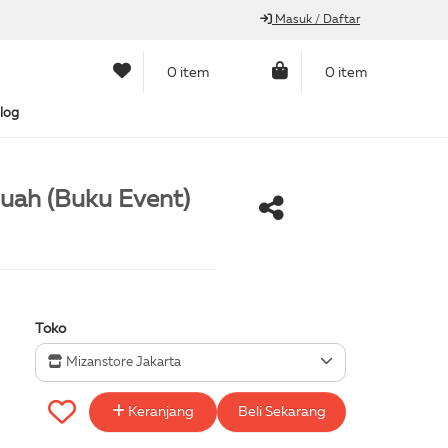
Masuk / Daftar
0 item
0 item
log
Buah (Buku Event)
Toko
Mizanstore Jakarta
Keranjang
Beli Sekarang