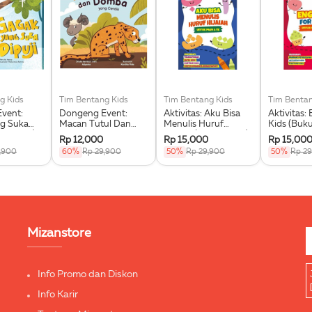
g Kids
Tim Bentang Kids
Tim Bentang Kids
Tim Bentan
vent:
Dongeng Event:
Aktivitas: Aku Bisa
Aktivitas: 
g Suka
Macan Tutul Dan
Menulis Huruf
Kids (Buku
ku Event)
Domba Yang Cerdik
Hijaiah (Buku Event)
Rp 12,000
Rp 15,000
Rp 15,00
(Buku Event)
,900
60%
Rp 29,900
50%
Rp 29,900
50%
Rp 2
Mizanstore
Info Promo dan Diskon
Info Karir