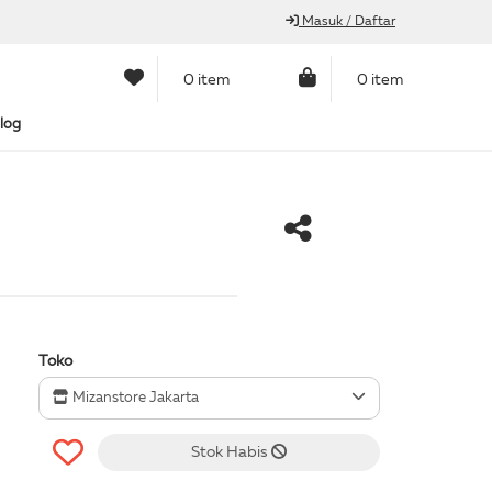
Masuk / Daftar
0 item
0 item
log
Toko
Mizanstore Jakarta
Stok Habis