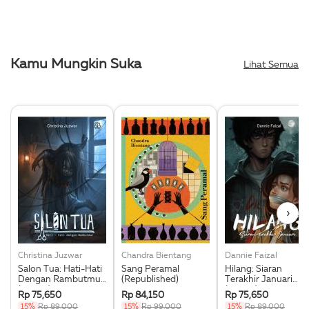
Kamu Mungkin Suka
Lihat Semua
›
Christina Juzwar
Chandra Bientang
Dannie Faizal
Salon Tua: Hati-Hati
Sang Peramal
Hilang: Siaran
Dengan Rambutmu!
(Republished)
Terakhir Januari
(Darklit)
(Darklit)
Rp 75,650
Rp 84,150
Rp 75,650
15%
Rp 89,000
15%
Rp 99,000
15%
Rp 89,000