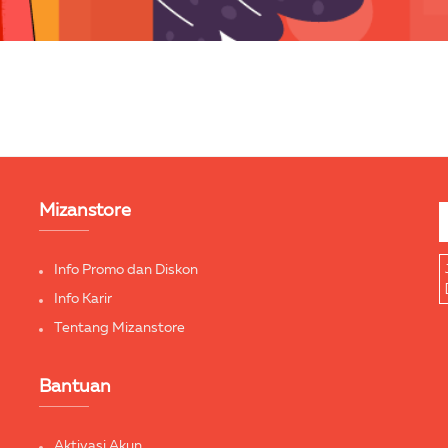
Mizanstore
Info Promo dan Diskon
Info Karir
Tentang Mizanstore
Bantuan
Aktivasi Akun