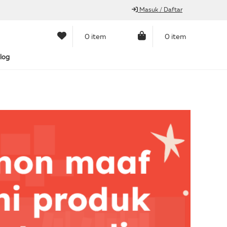
Masuk / Daftar
0 item
0 item
log