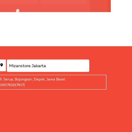
Jl. Serua, Bojongsari, Depok, Jawa Barat.
[085781817817]