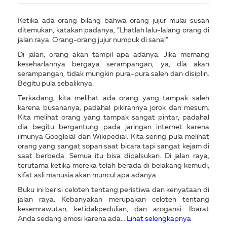
Ketika ada orang bilang bahwa orang jujur mulai susah
ditemukan, katakan padanya, “Lhatlah lalu-lalang orang di
jalan raya. Orang-orang jujur numpuk di sana!”
Di jalan, orang akan tampil apa adanya. Jika memang
keseharlannya bergaya serampangan, ya, día akan
serampangan, tidak mungkin pura-pura saleh dan disiplin.
Begitu pula sebaliknya.
Terkadang, kita melihat ada orang yang tampak saleh
karena busananya, padahal piklrannya jorok dan mesum.
Kita melihat orang yang tampak sangat pintar, padahal
dia begitu bergantung pada jaringan internet karena
ilmunya Googleial dan Wikipedial. Kita sering pula melihat
orang yang sangat sopan saat bicara tapi sangat kejam di
saat berbeda. Semua itu bisa dipalsukan. Di jalan raya,
terutama ketika mereka telah berada di belakang kemudi,
sifat asli manusia akan muncul apa adanya.
Buku ini berisi celoteh tentang peristiwa dan kenyataan di
jalan raya. Kebanyakan merupakan celoteh tentang
kesemrawutan, ketidakpedulian, dan arogansi. Ibarat
Anda sedang emosi karena ada...
Lihat selengkapnya