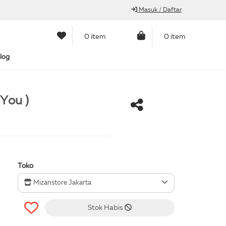
Masuk / Daftar
0 item
0 item
log
You )
Toko
Mizanstore Jakarta
Stok Habis