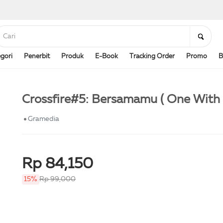
gori
Penerbit
Produk
E-Book
Tracking Order
Promo
B
Crossfire#5: Bersamamu ( One With 
Gramedia
Rp 84,150
15%
Rp 99,000