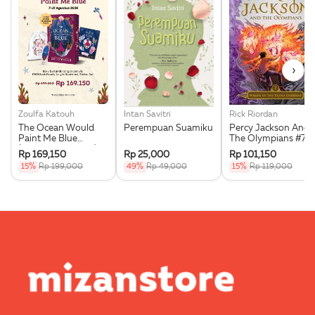
›
Zoulfa Katouh
Intan Savitri
Rick Riordan
The Ocean Would
Perempuan Suamiku
Percy Jackson And
Paint Me Blue
The Olympians #7:
(Illustration Edges) -
Wrath Of The Triple
Rp 169,150
Rp 25,000
Rp 101,150
Exclusive Pre Order +
Goddess
15%
Rp 199,000
49%
Rp 49,000
15%
Rp 119,000
Acrylic Bookmark,
Pouch & Sticker Set