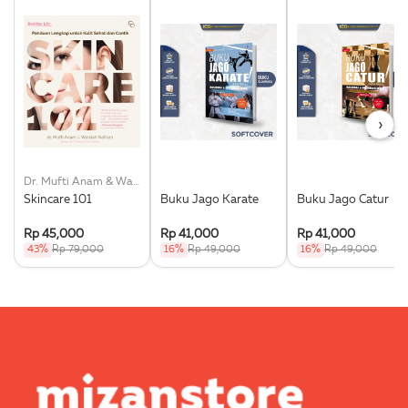
›
Dr. Mufti Anam & Wardah Nafisah
Skincare 101
Buku Jago Karate
Buku Jago Catur
Rp 45,000
Rp 41,000
Rp 41,000
43%
Rp 79,000
16%
Rp 49,000
16%
Rp 49,000