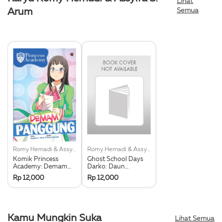
Lihat
Semua
Arum
Romy Hernadi & Assyifa S. Arum
Romy Hernadi & Assyifa S. Arum
Komik Princess
Ghost School Days
Academy: Demam
Darko: Daun
Panggung
Keberuntungan
Rp 12,000
Rp 12,000
Kamu Mungkin Suka
Lihat Semua