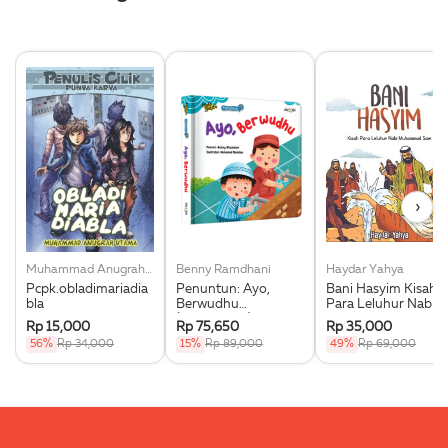
›
Muhammad Anugrah Utama
Benny Ramdhani
Haydar Yahya
Pcpk.obladimariadia
Penuntun: Ayo,
Bani Hasyim Kisah
bla
Berwudhu
Para Leluhur Nabi
(Boardbook)
Muhammad Saw.
Rp 15,000
Rp 75,650
Rp 35,000
56%
Rp 34,000
15%
Rp 89,000
49%
Rp 69,000