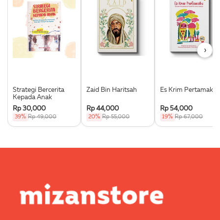
›
Strategi Bercerita
Zaid Bin Haritsah
Es Krim Pertamaku
Kepada Anak
Rp 30,000
Rp 44,000
Rp 54,000
39%
Rp 49,000
20%
Rp 55,000
19%
Rp 67,000