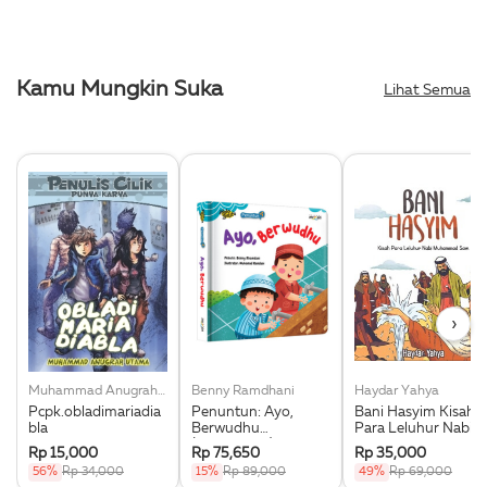
Kamu Mungkin Suka
Lihat Semua
›
Muhammad Anugrah Utama
Benny Ramdhani
Haydar Yahya
Pcpk.obladimariadia
Penuntun: Ayo,
Bani Hasyim Kisah
bla
Berwudhu
Para Leluhur Nabi
(Boardbook)
Muhammad Saw.
Rp 15,000
Rp 75,650
Rp 35,000
56%
Rp 34,000
15%
Rp 89,000
49%
Rp 69,000