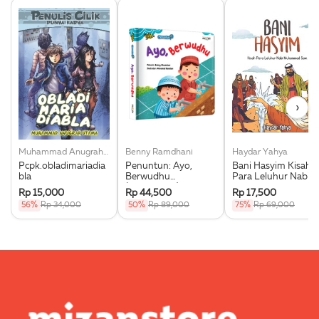
›
Muhammad Anugrah Utama
Benny Ramdhani
Haydar Yahya
Pcpk.obladimariadia
Penuntun: Ayo,
Bani Hasyim Kisah
bla
Berwudhu
Para Leluhur Nabi
(Boardbook)
Muhammad Saw.
Rp 15,000
Rp 44,500
Rp 17,500
56%
Rp 34,000
50%
Rp 89,000
75%
Rp 69,000