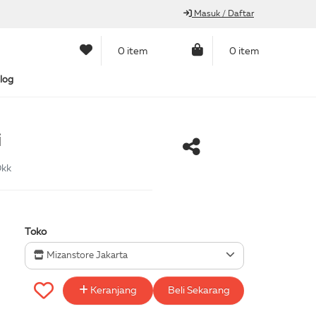
Masuk / Daftar
0 item
0 item
log
i
Dkk
Toko
Mizanstore Jakarta
Keranjang
Beli Sekarang