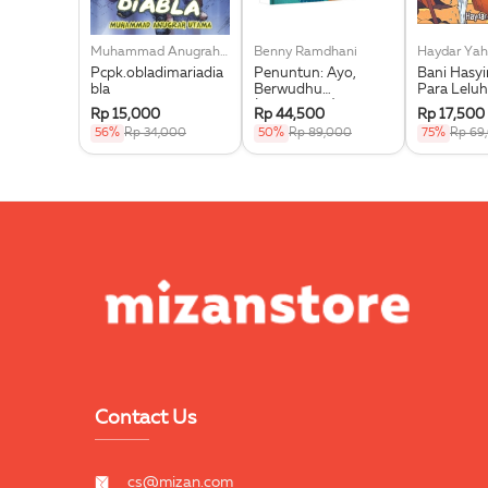
Muhammad Anugrah Utama
Benny Ramdhani
Haydar Yah
Pcpk.obladimariadia
Penuntun: Ayo,
Bani Hasy
bla
Berwudhu
Para Leluh
(Boardbook)
Muhammad
Rp 15,000
Rp 44,500
Rp 17,500
56%
Rp 34,000
50%
Rp 89,000
75%
Rp 69
Contact Us
cs@mizan.com