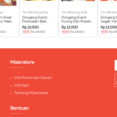
ya
Tim Bentang Kids
Tim Bentang Kids
Tim Bentan
im Kisah
Dongeng Event:
Dongeng Event:
Dongeng E
ur Nabi
Perbuatan Baik
Kucing Dan Rubah
Gagak Ya
 Saw.
Singa (Buku Event)
Yang Sombong
Dipuji (Bu
Rp 12,000
Rp 12,000
Rp 12,000
(Buku Event)
,000
60%
Rp 29,900
60%
Rp 29,900
60%
Rp 2
Mizanstore
Info Promo dan Diskon
Info Karir
Tentang Mizanstore
Bantuan