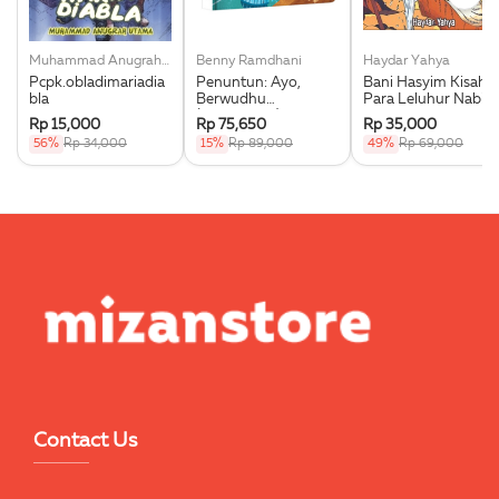
Muhammad Anugrah Utama
Benny Ramdhani
Haydar Yahya
Pcpk.obladimariadia
Penuntun: Ayo,
Bani Hasyim Kisah
bla
Berwudhu
Para Leluhur Nabi
(Boardbook)
Muhammad Saw.
Rp 15,000
Rp 75,650
Rp 35,000
56%
Rp 34,000
15%
Rp 89,000
49%
Rp 69,000
Contact Us