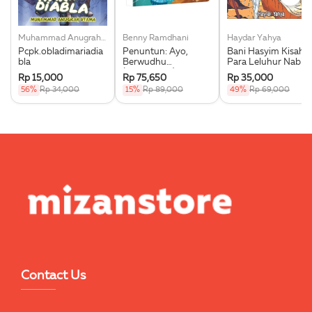
Muhammad Anugrah Utama
Benny Ramdhani
Haydar Yahya
Pcpk.obladimariadia
Penuntun: Ayo,
Bani Hasyim Kisah
bla
Berwudhu
Para Leluhur Nabi
(Boardbook)
Muhammad Saw.
Rp 15,000
Rp 75,650
Rp 35,000
56%
Rp 34,000
15%
Rp 89,000
49%
Rp 69,000
Contact Us