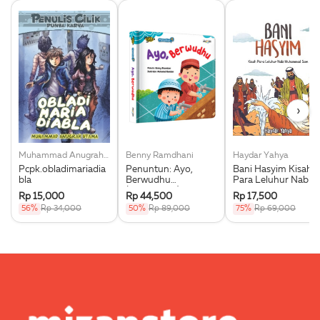
›
Muhammad Anugrah Utama
Benny Ramdhani
Haydar Yahya
Pcpk.obladimariadia
Penuntun: Ayo,
Bani Hasyim Kisah
bla
Berwudhu
Para Leluhur Nabi
(Boardbook)
Muhammad Saw.
Rp 15,000
Rp 44,500
Rp 17,500
56%
Rp 34,000
50%
Rp 89,000
75%
Rp 69,000