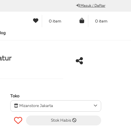
Masuk / Daftar
0 item
0 item
log
atur
Toko
Mizanstore Jakarta
Stok Habis