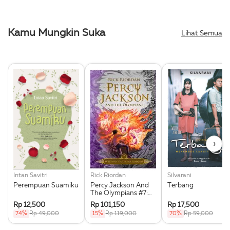
Kamu Mungkin Suka
Lihat Semua
›
Intan Savitri
Rick Riordan
Silvarani
Perempuan Suamiku
Percy Jackson And
Terbang
The Olympians #7:
Wrath Of The Triple
Rp 12,500
Rp 101,150
Rp 17,500
Goddess
74%
Rp 49,000
15%
Rp 119,000
70%
Rp 59,000