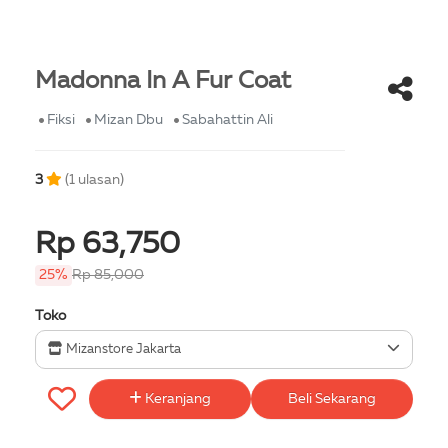
Madonna In A Fur Coat
Fiksi
Mizan Dbu
Sabahattin Ali
3
(1 ulasan)
Rp 63,750
25%
Rp 85,000
Toko
Mizanstore Jakarta
Keranjang
Beli Sekarang