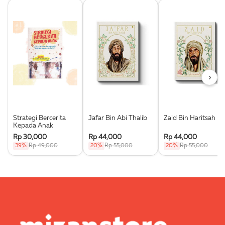
›
Strategi Bercerita
Jafar Bin Abi Thalib
Zaid Bin Haritsah
Kepada Anak
Rp 30,000
Rp 44,000
Rp 44,000
39%
Rp 49,000
20%
Rp 55,000
20%
Rp 55,000