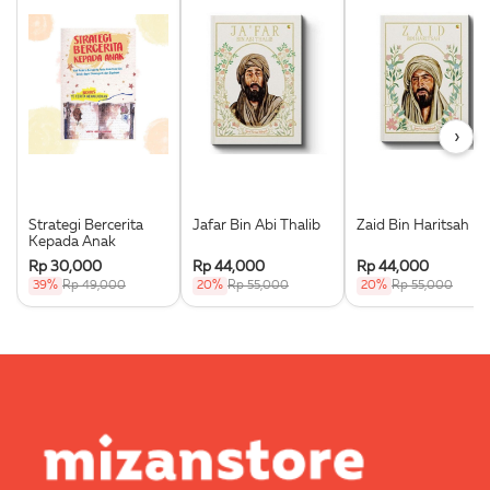
›
Strategi Bercerita
Jafar Bin Abi Thalib
Zaid Bin Haritsah
Kepada Anak
Rp 30,000
Rp 44,000
Rp 44,000
39%
Rp 49,000
20%
Rp 55,000
20%
Rp 55,000