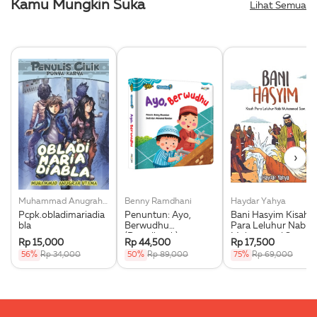
Kamu Mungkin Suka
Lihat Semua
›
Muhammad Anugrah Utama
Benny Ramdhani
Haydar Yahya
Pcpk.obladimariadia
Penuntun: Ayo,
Bani Hasyim Kisah
bla
Berwudhu
Para Leluhur Nabi
(Boardbook)
Muhammad Saw.
Rp 15,000
Rp 44,500
Rp 17,500
56%
Rp 34,000
50%
Rp 89,000
75%
Rp 69,000