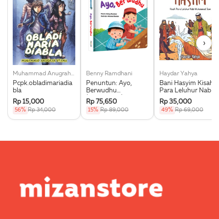
›
Muhammad Anugrah Utama
Benny Ramdhani
Haydar Yahya
Pcpk.obladimariadia
Penuntun: Ayo,
Bani Hasyim Kisah
bla
Berwudhu
Para Leluhur Nabi
(Boardbook)
Muhammad Saw.
Rp 15,000
Rp 75,650
Rp 35,000
56%
Rp 34,000
15%
Rp 89,000
49%
Rp 69,000