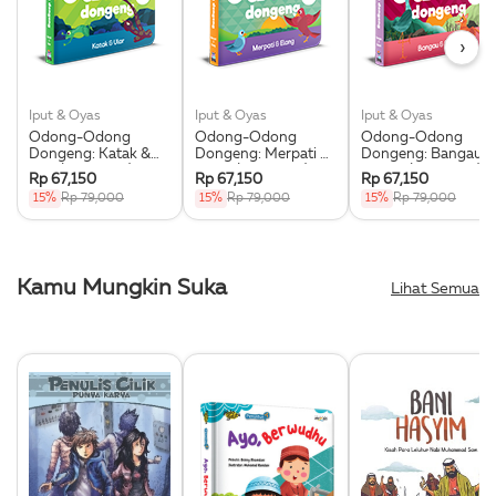
›
Iput & Oyas
Iput & Oyas
Iput & Oyas
Odong-Odong
Odong-Odong
Odong-Odong
Dongeng: Katak &
Dongeng: Merpati &
Dongeng: Bangau &
Ular (Rep 2026)
Elang (Rep 2026)
Rubah (Rep 2026)
Rp 67,150
Rp 67,150
Rp 67,150
15%
Rp 79,000
15%
Rp 79,000
15%
Rp 79,000
Kamu Mungkin Suka
Lihat Semua