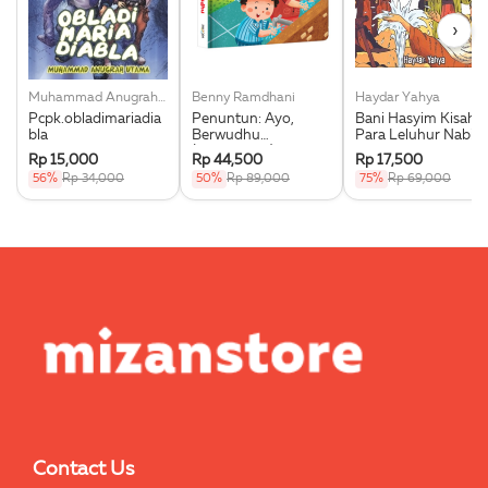
›
Muhammad Anugrah Utama
Benny Ramdhani
Haydar Yahya
Pcpk.obladimariadia
Penuntun: Ayo,
Bani Hasyim Kisah
bla
Berwudhu
Para Leluhur Nabi
(Boardbook)
Muhammad Saw.
Rp 15,000
Rp 44,500
Rp 17,500
56%
Rp 34,000
50%
Rp 89,000
75%
Rp 69,000
Contact Us