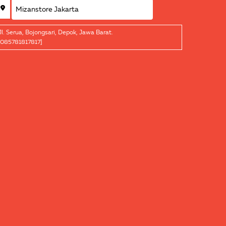
Jl. Serua, Bojongsari, Depok, Jawa Barat.
[085781817817]