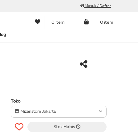
Masuk / Daftar
0 item
0 item
log
Toko
Mizanstore Jakarta
Stok Habis