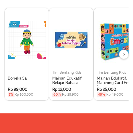
›
Tim Bentang Kids
Tim Bentang Kids
Boneka Sali
Mainan Edukatif:
Mainan Edukatif:
Belajar Bahasa
Matching Card Emos
Inggris 2 In 1 Flash
(Buku Event)
Rp 99,000
Rp 12,000
Rp 25,000
Card Ring (Buku
1%
Rp 100,500
60%
Rp 29,900
49%
Rp 49,000
Event)