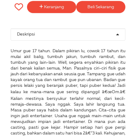
Keranjang
Beli Sekarang
Deskripsi
Umur gue 17 tahun. Dalam pikiran lu, cowok 17 tahun itu
mulai akil balig, tumbuh jakun, tumbuh rambut, dan
tumbuh yang lain-lain. Well, segera enyahkan pikiran itu
dari benak kalian semua, Man. Pasalnya ciri-ciri fisik gue
jauh dari kebanyakan anak seusia gue. Tampang gue udah
kayak orang tua dan rambut gue pun ubanan. Badan gue
persis lelaki yang beranjak puber, tapi puber kedua! Jadi
kalau ke mana-mana gue sering dipanggil â€œOm.â€
Kalian mestinya bersyukur terlahir normal, dari kecil-
remaja-dewasa. Saya nggak. Saya lahir langsung tua.
Masa puber saya habis dalam kandungan. Cita-cita gue
ingin jadi entertainer. Usaha gue nggak main-main untuk
mewujudkan impian jadi entertainer. Di mana pun ada
casting, pasti gue kejar. Hampir setiap hari gue pergi
casting, bahkan dalam satu hari bisa 2â€“3 kali. Kehujanan,