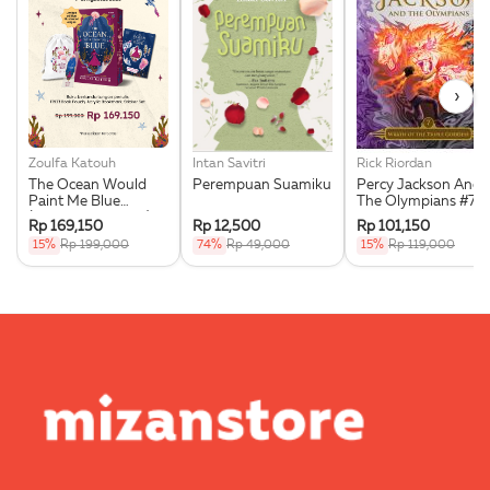
›
Zoulfa Katouh
Intan Savitri
Rick Riordan
The Ocean Would
Perempuan Suamiku
Percy Jackson And
Paint Me Blue
The Olympians #7:
(Illustration Edges) -
Wrath Of The Triple
Rp 169,150
Rp 12,500
Rp 101,150
Exclusive Pre Order +
Goddess
15%
Rp 199,000
74%
Rp 49,000
15%
Rp 119,000
Acrylic Bookmark,
Pouch & Sticker Set