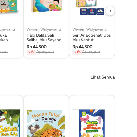
›
dyawanti
Wiwien Widyawanti
Wiwien Widyawanti
Wiwien Wi
Suka
Halo Balita Sali
Seri Anak Sehat: Ups,
Sedekah 
skan
Saliha: Aku Sayang
Aku Kentut!
(Boardbo
: I Like
Guru (Boardbook)
Rp 44,500
Rp 44,500
Rp 44,50
 My Meal
,000
50%
Rp 89,000
50%
Rp 89,000
50%
Rp 8
ok
Lihat Semua