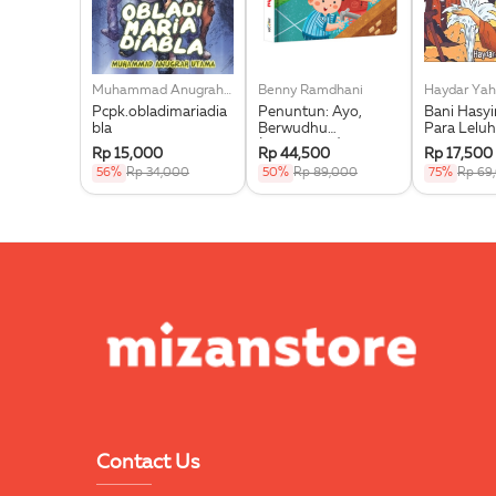
Muhammad Anugrah Utama
Benny Ramdhani
Haydar Yah
Pcpk.obladimariadia
Penuntun: Ayo,
Bani Hasy
bla
Berwudhu
Para Leluh
(Boardbook)
Muhammad
Rp 15,000
Rp 44,500
Rp 17,500
56%
Rp 34,000
50%
Rp 89,000
75%
Rp 69
Contact Us