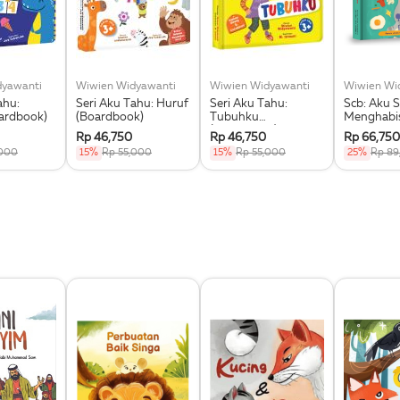
dyawanti
Wiwien Widyawanti
Wiwien Widyawanti
Wiwien Wi
ahu:
Seri Aku Tahu: Huruf
Seri Aku Tahu:
Scb: Aku 
ardbook)
(Boardbook)
Tubuhku
Menghabi
(Boardbook)
Makananku
Rp 46,750
Rp 46,750
Rp 66,750
Finishing
,000
15%
Rp 55,000
15%
Rp 55,000
25%
Rp 89
(Boardbo
Bilingual)