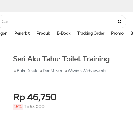
gori
Penerbit
Produk
E-Book
Tracking Order
Promo
B
Seri Aku Tahu: Toilet Training
Buku Anak
Dar Mizan
Wiwien Widyawanti
Rp 46,750
15%
Rp 55,000