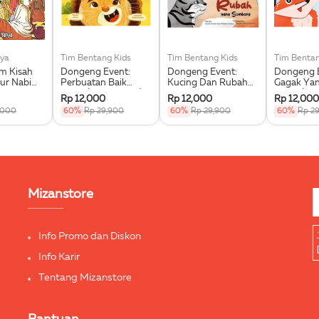
ya
Tim Bentang Kids
Tim Bentang Kids
Tim Bentan
im Kisah
Dongeng Event:
Dongeng Event:
Dongeng E
ur Nabi
Perbuatan Baik
Kucing Dan Rubah
Gagak Ya
 Saw.
Singa (Buku Event)
Yang Sombong
Dipuji (Bu
Rp 12,000
Rp 12,000
Rp 12,000
(Buku Event)
,000
60%
Rp 29,900
60%
Rp 29,900
60%
Rp 2
Mizanstore
Info Promo dan Diskon
Info Karir
Tentang Mizanstore