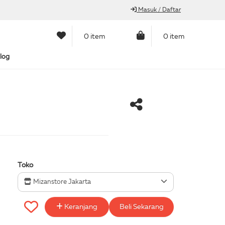
Masuk / Daftar
0 item
0 item
log
Toko
Mizanstore Jakarta
Keranjang
Beli Sekarang