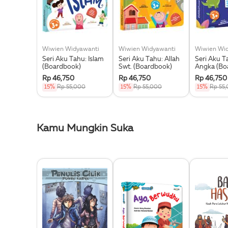
Wiwien Widyawanti
Wiwien Widyawanti
Wiwien Wi
Seri Aku Tahu: Islam
Seri Aku Tahu: Allah
Seri Aku T
(Boardbook)
Swt. (Boardbook)
Angka (Bo
Rp 46,750
Rp 46,750
Rp 46,750
15%
Rp 55,000
15%
Rp 55,000
15%
Rp 55
Kamu Mungkin Suka