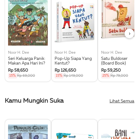
›
Noor H. Dee
Noor H. Dee
Noor H. Dee
Seri Keluarga Panik:
Pop-Up Siapa Yang
Satu Buldoser
Makan Apa Hari Ini?
Kentut?
(Board Book)
Rp 58,650
Rp 126,650
Rp 59,250
15%
Rp 69,000
15%
Rp 149,000
25%
Rp 79,000
Kamu Mungkin Suka
Lihat Semua