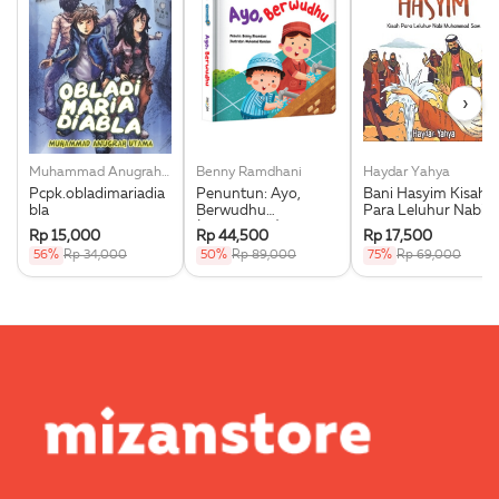
›
Muhammad Anugrah Utama
Benny Ramdhani
Haydar Yahya
Pcpk.obladimariadia
Penuntun: Ayo,
Bani Hasyim Kisah
bla
Berwudhu
Para Leluhur Nabi
(Boardbook)
Muhammad Saw.
Rp 15,000
Rp 44,500
Rp 17,500
56%
Rp 34,000
50%
Rp 89,000
75%
Rp 69,000