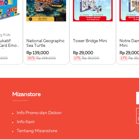
g Kids
katif:
National Geographic
Tower Bridge Mini
Notre Dam
Card Emosi
Sea Turtle
Mini
t)
Rp 139,000
Rp 29,000
Rp 29,00
,000
30%
Rp 199,000
17%
Rp 35,000
17%
Rp 35
Mizanstore
Info Promo dan Diskon
Info Karir
Tentang Mizanstore