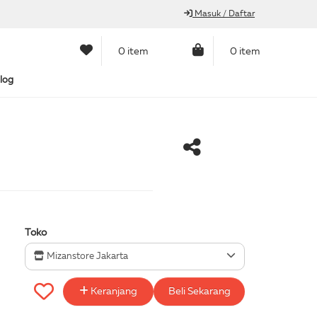
Masuk / Daftar
0 item
0 item
log
Toko
Mizanstore Jakarta
Keranjang
Beli Sekarang