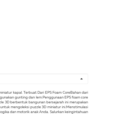
miniatur kapal. Terbuat Dari EPS Foam CoreBahan dari
enggunakan gunting dan lem.Penggunaan EPS foam core
zle 3D berbentuk bangunan bersejarah ini merupakan
 untuk mengoleksi puzzle 3D miniatur ini.Menstimulasi
logika dan motorik anak Anda. Salurkan keingintahuan