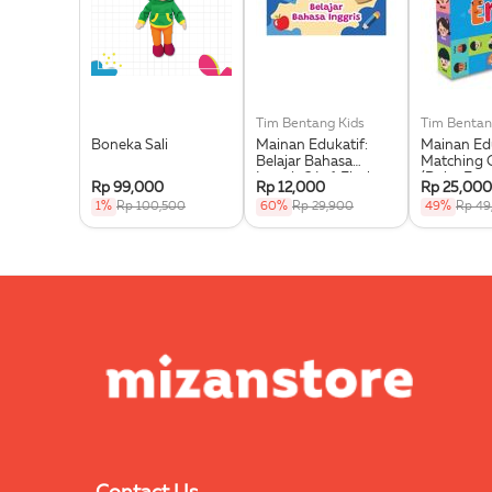
Tim Bentang Kids
Tim Bentan
Boneka Sali
Mainan Edukatif:
Mainan Edu
Belajar Bahasa
Matching 
Inggris 2 In 1 Flash
(Buku Even
Rp 99,000
Rp 12,000
Rp 25,000
Card Ring (Buku
1%
Rp 100,500
60%
Rp 29,900
49%
Rp 49
Event)