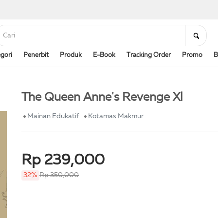
gori
Penerbit
Produk
E-Book
Tracking Order
Promo
B
The Queen Anne's Revenge Xl
Mainan Edukatif
Kotamas Makmur
Rp 239,000
32%
Rp 350,000