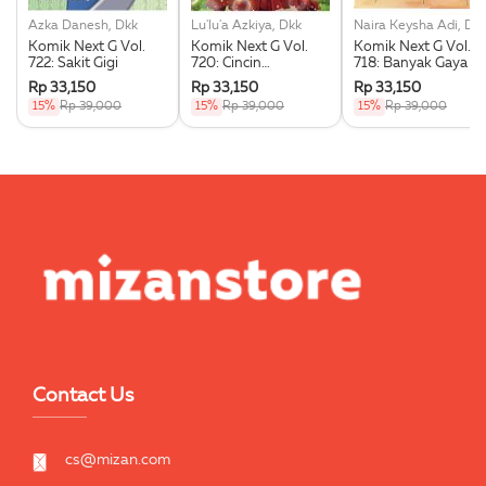
Azka Danesh, Dkk
Lu'lu'a Azkiya, Dkk
Naira Keysha Adi, Dk
Komik Next G Vol.
Komik Next G Vol.
Komik Next G Vol.
722: Sakit Gigi
720: Cincin
718: Banyak Gaya
Persahabatan
Rp 33,150
Rp 33,150
Rp 33,150
15%
Rp 39,000
15%
Rp 39,000
15%
Rp 39,000
Contact Us
cs@mizan.com