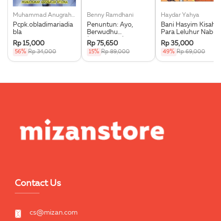
Muhammad Anugrah Utama
Benny Ramdhani
Haydar Yahya
Pcpk.obladimariadia
Penuntun: Ayo,
Bani Hasyim Kisah
bla
Berwudhu
Para Leluhur Nabi
(Boardbook)
Muhammad Saw.
Rp 15,000
Rp 75,650
Rp 35,000
56%
Rp 34,000
15%
Rp 89,000
49%
Rp 69,000
Contact Us
cs@mizan.com