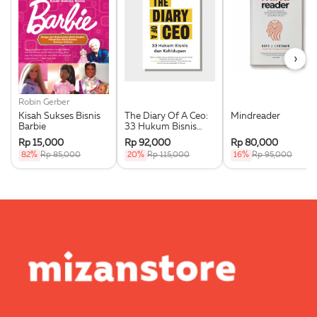
›
Robin Gerber
Kisah Sukses Bisnis
The Diary Of A Ceo:
Mindreader
Barbie
33 Hukum Bisnis
Dan Kehidupan
Rp 15,000
Rp 92,000
Rp 80,000
82%
Rp 85,000
20%
Rp 115,000
16%
Rp 95,000