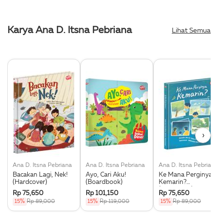
Karya Ana D. Itsna Pebriana
Lihat Semua
›
Ana D. Itsna Pebriana
Ana D. Itsna Pebriana
Ana D. Itsna Pebriana
Bacakan Lagi, Nek!
Ayo, Cari Aku!
Ke Mana Perginya
(Hardcover)
(Boardbook)
Kemarin?
(Hardcover)
Rp 75,650
Rp 101,150
Rp 75,650
15%
Rp 89,000
15%
Rp 119,000
15%
Rp 89,000