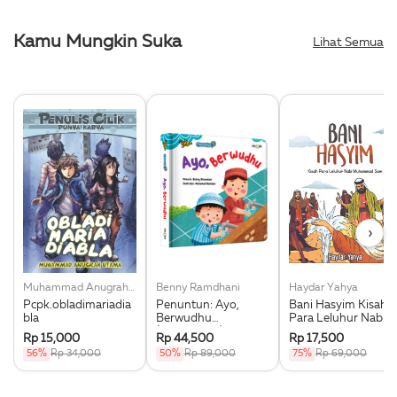
Kamu Mungkin Suka
Lihat Semua
›
Muhammad Anugrah Utama
Benny Ramdhani
Haydar Yahya
Pcpk.obladimariadia
Penuntun: Ayo,
Bani Hasyim Kisah
bla
Berwudhu
Para Leluhur Nabi
(Boardbook)
Muhammad Saw.
Rp 15,000
Rp 44,500
Rp 17,500
56%
Rp 34,000
50%
Rp 89,000
75%
Rp 69,000