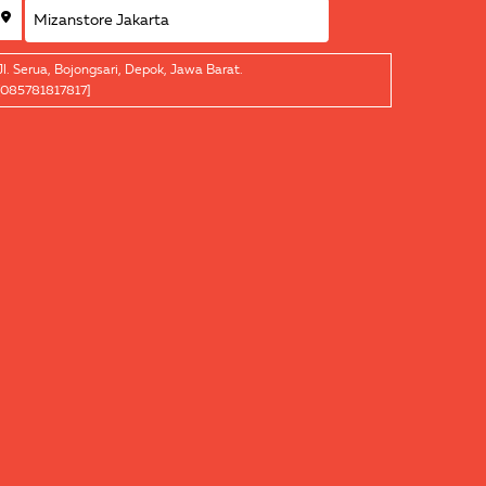
Jl. Serua, Bojongsari, Depok, Jawa Barat.
[085781817817]