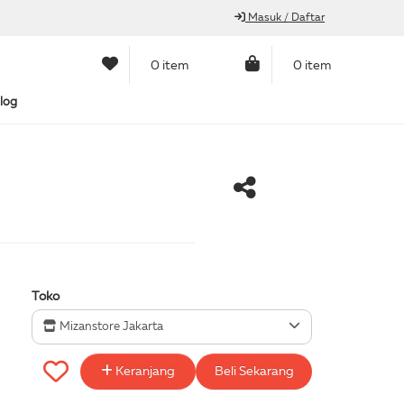
Masuk / Daftar
0 item
0 item
log
Toko
Mizanstore Jakarta
Keranjang
Beli Sekarang