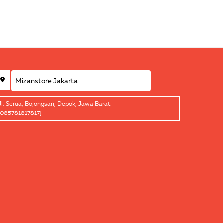
Jl. Serua, Bojongsari, Depok, Jawa Barat.
[085781817817]