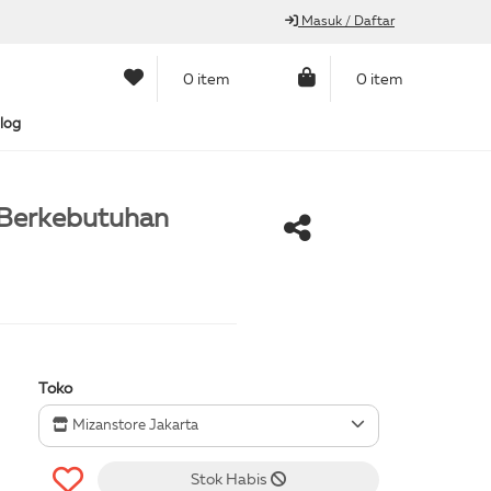
Masuk / Daftar
0 item
0 item
log
 Berkebutuhan
Toko
Mizanstore Jakarta
Stok Habis