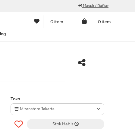
Masuk / Daftar
0 item
0 item
log
Toko
Mizanstore Jakarta
Stok Habis