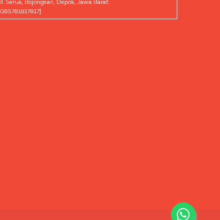
Jl. Serua, Bojongsari, Depok, Jawa Barat.
[085781817817]