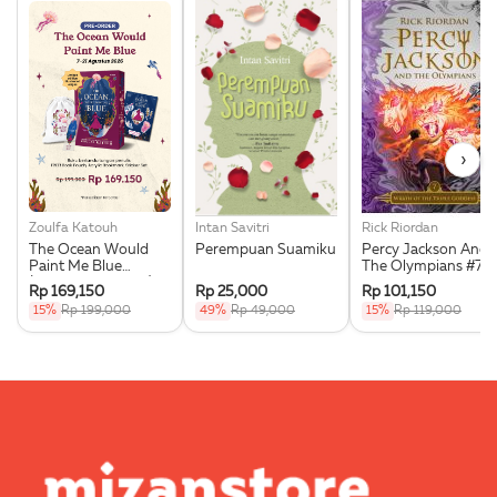
›
Zoulfa Katouh
Intan Savitri
Rick Riordan
The Ocean Would
Perempuan Suamiku
Percy Jackson And
Paint Me Blue
The Olympians #7:
(Illustration Edges) -
Wrath Of The Triple
Rp 169,150
Rp 25,000
Rp 101,150
Exclusive Pre Order +
Goddess
15%
Rp 199,000
49%
Rp 49,000
15%
Rp 119,000
Acrylic Bookmark,
Pouch & Sticker Set