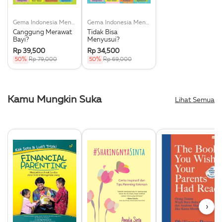
Gema Indonesia Menyusui (Gim)
Gema Indonesia Menyusui (Gim)
Canggung Merawat
Tidak Bisa
Bayi?
Menyusui?
Rp 39,500
Rp 34,500
50%
Rp 79,000
50%
Rp 69,000
Kamu Mungkin Suka
Lihat Semua
›