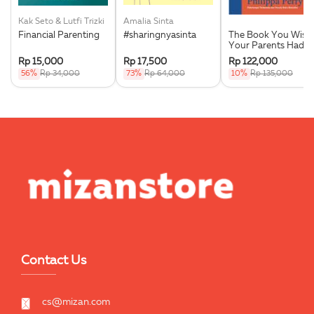
Kak Seto & Lutfi Trizki
Amalia Sinta
Financial Parenting
#sharingnyasinta
The Book You Wish
Your Parents Had
Read
Rp 15,000
Rp 17,500
Rp 122,000
56%
Rp 34,000
73%
Rp 64,000
10%
Rp 135,000
Contact Us
cs@mizan.com