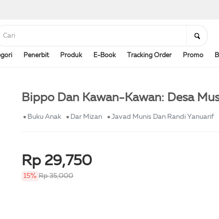
gori
Penerbit
Produk
E-Book
Tracking Order
Promo
B
Bippo Dan Kawan-Kawan: Desa Mus
Buku Anak
Dar Mizan
Javad Munis Dan Randi Yanuarif
Rp 29,750
15%
Rp 35,000