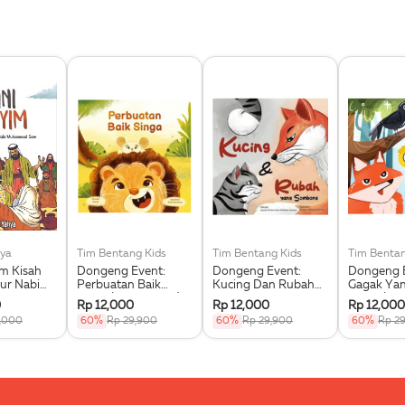
ya
Tim Bentang Kids
Tim Bentang Kids
Tim Bentan
im Kisah
Dongeng Event:
Dongeng Event:
Dongeng E
ur Nabi
Perbuatan Baik
Kucing Dan Rubah
Gagak Ya
 Saw.
Singa (Buku Event)
Yang Sombong
Dipuji (Bu
0
Rp 12,000
Rp 12,000
Rp 12,000
(Buku Event)
,000
60%
Rp 29,900
60%
Rp 29,900
60%
Rp 2