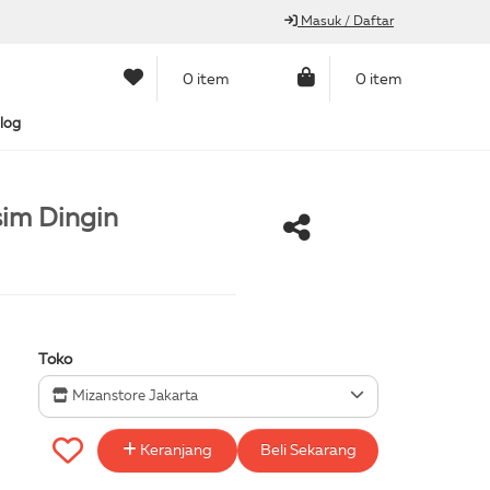
Masuk / Daftar
0 item
0 item
log
im Dingin
Toko
Mizanstore Jakarta
Keranjang
Beli Sekarang