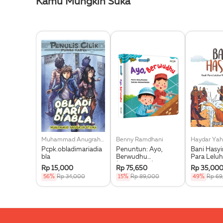
Kamu Mungkin Suka
Muhammad Anugrah Utama
Benny Ramdhani
Haydar Yah
Pcpk.obladimariadia
Penuntun: Ayo,
Bani Hasy
bla
Berwudhu
Para Leluh
(Boardbook)
Muhammad
Rp 15,000
Rp 75,650
Rp 35,00
56%
Rp 34,000
15%
Rp 89,000
49%
Rp 69