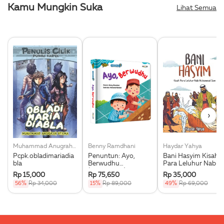
Kamu Mungkin Suka
Lihat Semua
›
Muhammad Anugrah Utama
Benny Ramdhani
Haydar Yahya
Pcpk.obladimariadia
Penuntun: Ayo,
Bani Hasyim Kisah
bla
Berwudhu
Para Leluhur Nabi
(Boardbook)
Muhammad Saw.
Rp 15,000
Rp 75,650
Rp 35,000
56%
Rp 34,000
15%
Rp 89,000
49%
Rp 69,000