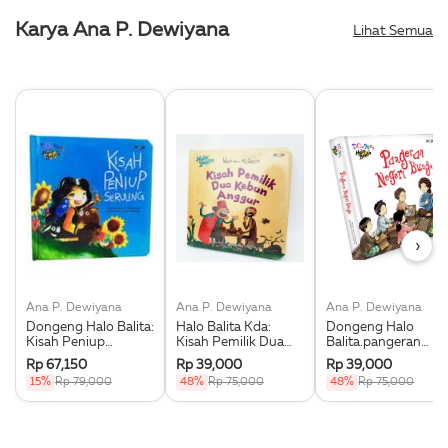
Karya Ana P. Dewiyana
Lihat Semua
›
Ana P. Dewiyana
Ana P. Dewiyana
Ana P. Dewiyana
Dongeng Halo Balita:
Halo Balita Kda:
Dongeng Halo
Kisah Peniup
Kisah Pemilik Dua
Balita.pangeran
Seruling
Kebun Anggur
Negeri Bunga
Rp 67,150
Rp 39,000
Rp 39,000
(Boardbook)
(Boardbook)
(Boardbook)
15%
Rp 79,000
48%
Rp 75,000
48%
Rp 75,000