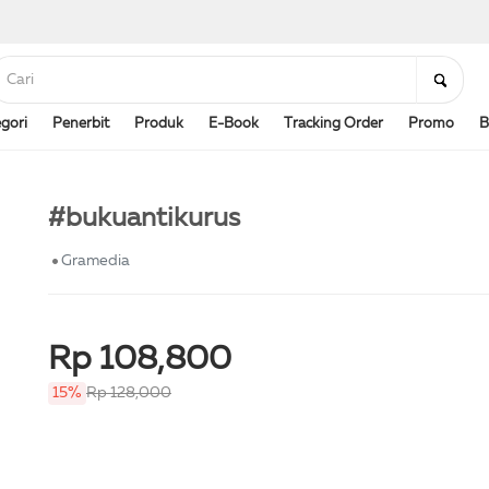
gori
Penerbit
Produk
E-Book
Tracking Order
Promo
B
#bukuantikurus
Gramedia
Rp 108,800
15%
Rp 128,000