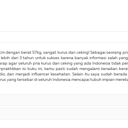
5 cm dengan berat 57kg, sangat kurus dan ceking! Sebagai seorang pria
ih dari 3 tahun untuk sukses karena banyak informasi salah yang sa
arap agar seluruh pria kurus dan ceking yang ada Indonesia tidak 
praktikkan isi buku ini, kamu pasti sudah mengalami kenaikan ber
o, dan menjadi influencer kesehatan. Selain itu saya sudah berada di
rus yang tersebar di seluruh Indonesia mencapai tubuh impian mereka. D