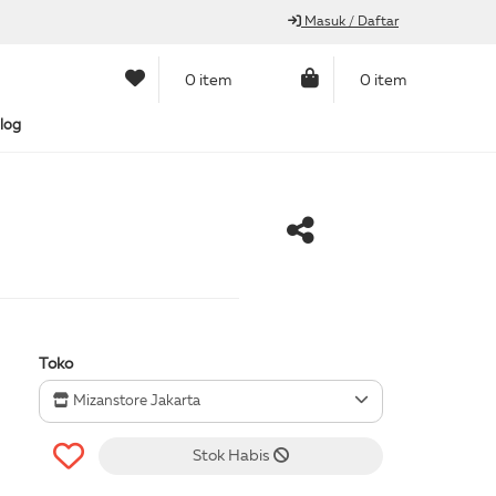
Masuk / Daftar
0 item
0 item
log
Toko
Mizanstore Jakarta
Stok Habis