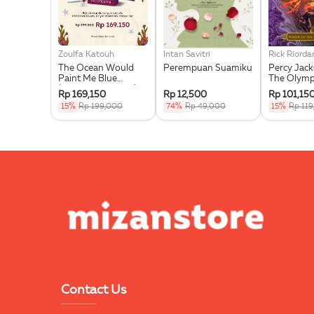
Zoulfa Katouh
Intan Savitri
Rick Riorda
The Ocean Would
Perempuan Suamiku
Percy Jac
Paint Me Blue
The Olymp
(Illustration Edges) -
Wrath Of T
Rp 169,150
Rp 12,500
Rp 101,15
Exclusive Pre Order +
Goddess
15%
Rp 199,000
74%
Rp 49,000
15%
Rp 11
Acrylic Bookmark,
Pouch & Sticker Set
Contact Us