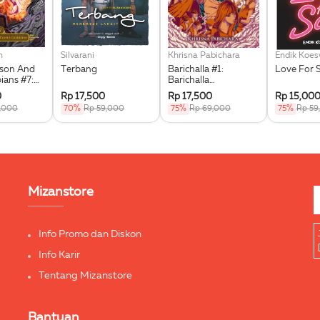
n
Silvarani
Khrisna Pabichara
Endik Koe
kson And
Terbang
Barichalla #1:
Love For 
ians #7:
Barichalla
he Triple
Penunggang Kuda
0
Rp 17,500
Rp 17,500
Rp 15,00
Terbang
9,000
70%
Rp 59,000
75%
Rp 69,000
75%
Rp 59
Mizanstore
Info Promo dan Diskon
Info Karir
Tentang Mizanstore
Bantuan