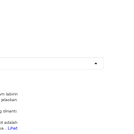
m labirin
jelaskan.
 dinanti.
ot adalah
a...
Lihat