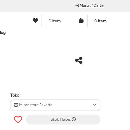
Masuk / Daftar
0 item
0 item
log
Toko
Mizanstore Jakarta
Stok Habis