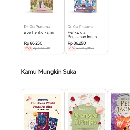
Dr. Gia Pratama
Dr. Gia Pratama
#berhentidikamu
Perikardia:
Perjalanan Indah
Untuk Dikenang
Rp 86,250
Rp 86,250
25%
Rp 115,000
25%
Rp 115,000
Kamu Mungkin Suka